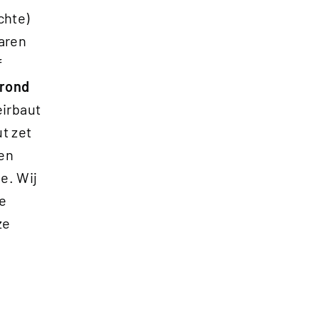
chte)
aren
f
 rond
Heirbaut
t zet
 en
e. Wij
ve
ze