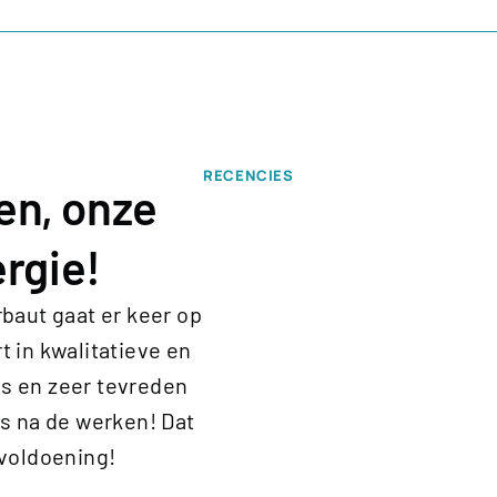
RECENCIES
en, onze
rgie!
rbaut gaat er keer op
t in kwalitatieve en
es en zeer tevreden
ls na de werken! Dat
 voldoening!