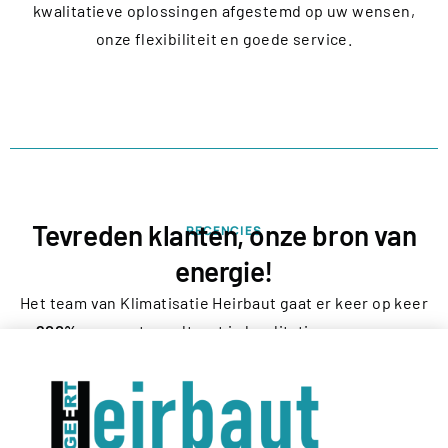
kwalitatieve oplossingen afgestemd op uw wensen,
onze flexibiliteit en goede service.
Tevreden klanten, onze bron van
RECENCIES
energie!
Het team van Klimatisatie Heirbaut gaat er keer op keer
200%
voor wat resulteert in kwalitatieve en proper
afgewerkte installaties en zeer tevreden klanten,
zowel vóór, tijdens als na de werken! Dat geeft ons
energie en voldoening!