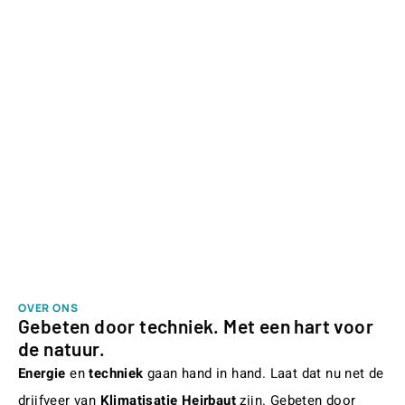
energiezuinige en duurzame verwarming/koeling van
uw woning of uw sanitair warm water ?
Met de
klimatisatie
& hernieuwbare energie
van
Heirbaut
zit u goed.
U kan bij ons terecht voor advies over en een
vakkundige plaatsing en onderhoud van een
airco
,
warmtepomp
op nieuwe of bestaande
vloerverwarming, een
warmtepompboiler
,
zonnepanelen
,
thuisbatterij
of
laadpaal
.
OVER ONS
Gebeten door techniek. Met een hart voor
de natuur.
Energie
en
techniek
gaan hand in hand. Laat dat nu net de
drijfveer van
Klimatisatie Heirbaut
zijn. Gebeten door