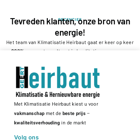
Tevreden klanten, onze bron van
RECENCIES
energie!
Het team van Klimatisatie Heirbaut gaat er keer op keer
200%
voor wat resulteert in kwalitatieve en proper
afgewerkte installaties en zeer tevreden klanten,
zowel vóór, tijdens als na de werken! Dat geeft ons
energie en voldoening!
Met Klimatisatie Heirbaut kiest u voor
vakmanschap
met de
beste prijs
–
kwaliteitsverhouding
in de markt
Volg ons