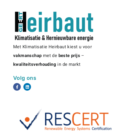
afgewerkte installaties en zeer tevreden klanten,
zowel vóór, tijdens als na de werken! Dat geeft ons
energie en voldoening!
Met Klimatisatie Heirbaut kiest u voor
vakmanschap
met de
beste prijs
–
kwaliteitsverhouding
in de markt
Volg ons