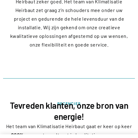
Heirbaut zeker goed. Het team van Klimatisatie
Heirbaut zet graag z’n schouders mee onder uw
project en gedurende de hele levensduur van de
installatie. Wij zijn gekend om onze creatieve
kwalitatieve oplossingen afgestemd op uw wensen,
onze flexibiliteit en goede service.
Tevreden klanten, onze bron van
RECENCIES
energie!
Het team van Klimatisatie Heirbaut gaat er keer op keer
200%
voor wat resulteert in kwalitatieve en proper