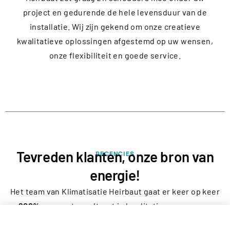
project en gedurende de hele levensduur van de
installatie. Wij zijn gekend om onze creatieve
kwalitatieve oplossingen afgestemd op uw wensen,
onze flexibiliteit en goede service.
Tevreden klanten, onze bron van
RECENCIES
energie!
Het team van Klimatisatie Heirbaut gaat er keer op keer
200%
voor wat resulteert in kwalitatieve en proper
afgewerkte installaties en zeer tevreden klanten,