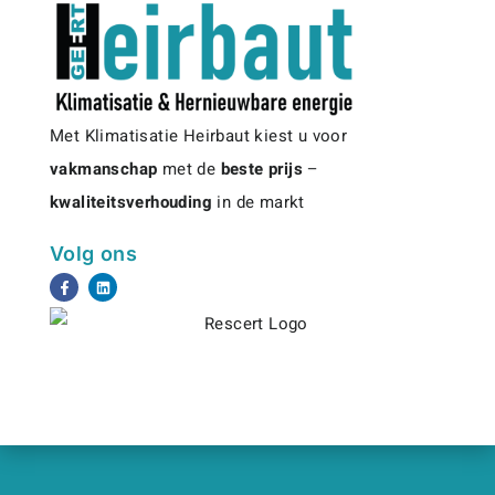
zowel vóór, tijdens als na de werken! Dat geeft ons
energie en voldoening!
Met Klimatisatie Heirbaut kiest u voor
vakmanschap
met de
beste prijs
–
kwaliteitsverhouding
in de markt
Volg ons