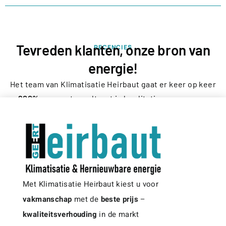
Tevreden klanten, onze bron van
RECENCIES
energie!
Het team van Klimatisatie Heirbaut gaat er keer op keer
200%
voor wat resulteert in kwalitatieve en proper
afgewerkte installaties en zeer tevreden klanten,
zowel vóór, tijdens als na de werken! Dat geeft ons
energie en voldoening!
Met Klimatisatie Heirbaut kiest u voor
vakmanschap
met de
beste prijs
–
kwaliteitsverhouding
in de markt