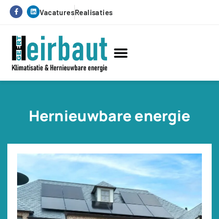
Vacatures
Realisaties
Hernieuwbare energie
Service & onderhoud
Hernieuwbare energie