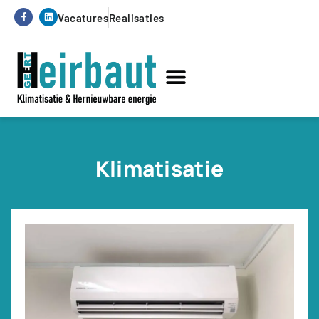
Vacatures
Realisaties
Hernieuwbare energie
Service & onderhoud
Klimatisatie