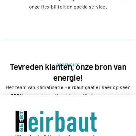
onze flexibiliteit en goede service.
Tevreden klanten, onze bron van
RECENCIES
energie!
Het team van Klimatisatie Heirbaut gaat er keer op keer
200%
voor wat resulteert in kwalitatieve en proper
afgewerkte installaties en zeer tevreden klanten,
zowel vóór, tijdens als na de werken! Dat geeft ons
energie en voldoening!