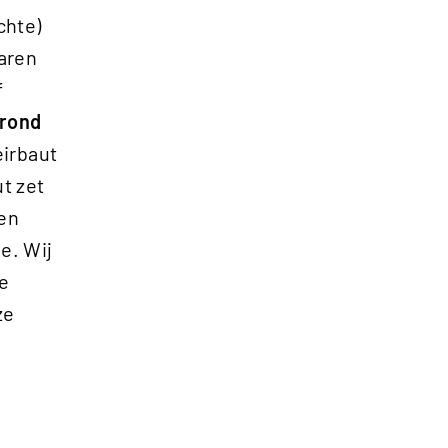
chte)
aren
f
 rond
Heirbaut
t zet
 en
e. Wij
ve
ze