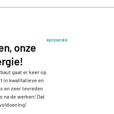
RECENCIES
en, onze
rgie!
rbaut gaat er keer op
t in kwalitatieve en
es en zeer tevreden
ls na de werken! Dat
 voldoening!