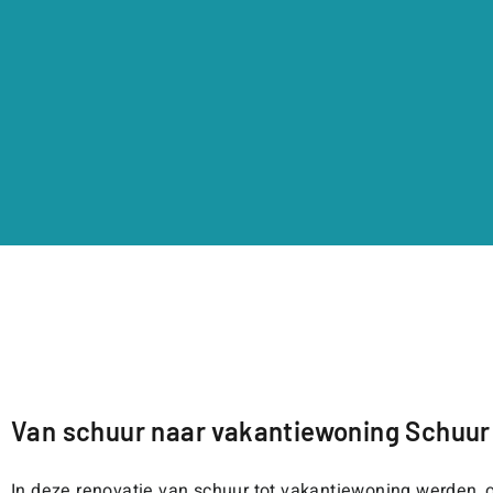
Van schuur naar vakantiewoning Schuur
In deze renovatie van schuur tot vakantiewoning werden, o