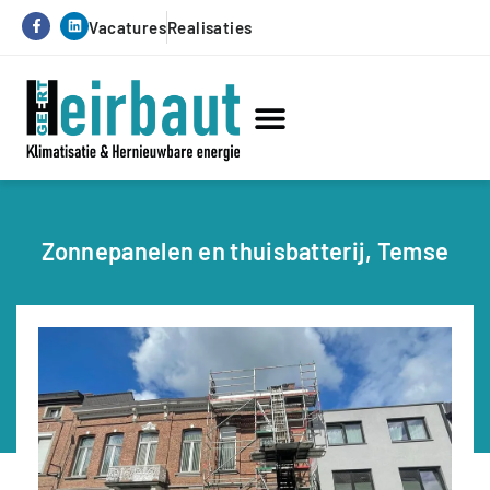
Vacatures
Realisaties
Hernieuwbare energie
Service & onderhoud
Zonnepanelen en thuisbatterij, Temse