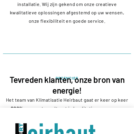
installatie. Wij zijn gekend om onze creatieve
kwalitatieve oplossingen afgestemd op uw wensen,
onze flexibiliteit en goede service.
Tevreden klanten, onze bron van
RECENCIES
energie!
Het team van Klimatisatie Heirbaut gaat er keer op keer
200%
voor wat resulteert in kwalitatieve en proper
afgewerkte installaties en zeer tevreden klanten,
zowel vóór, tijdens als na de werken! Dat geeft ons
energie en voldoening!