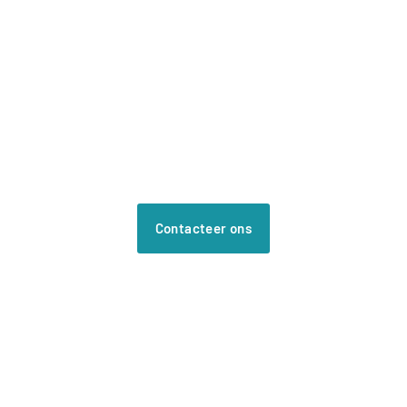
Offerte?
Contacteer ons vrijblijvend. Wij helpen je graag
verder.
Contacteer ons