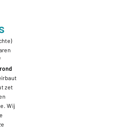
s
chte)
aren
f
 rond
Heirbaut
t zet
 en
e. Wij
ve
ze