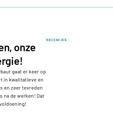
RECENCIES
en, onze
rgie!
rbaut gaat er keer op
t in kwalitatieve en
es en zeer tevreden
ls na de werken! Dat
 voldoening!