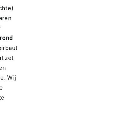
chte)
aren
f
 rond
Heirbaut
t zet
 en
e. Wij
ve
ze