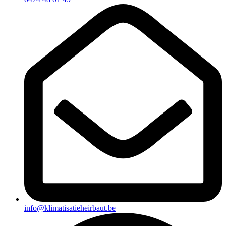
info@klimatisatieheirbaut.be