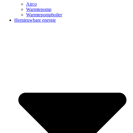
Airco
Warmtepomp
Warmtepompboiler
Hernieuwbare energie