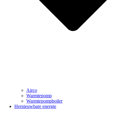
Airco
Warmtepomp
Warmtepompboiler
Hernieuwbare energie